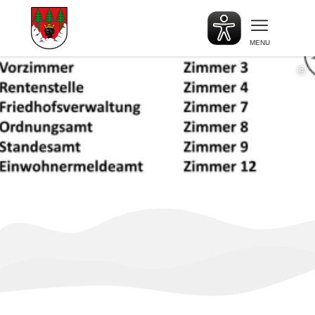
MENU
©