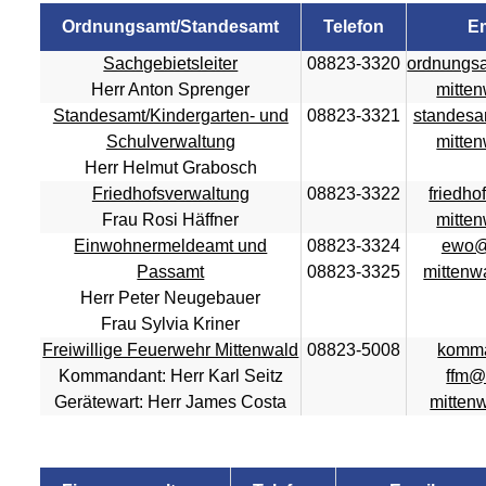
Ordnungsamt/Standesamt
Telefon
Em
Sachgebietsleiter
08823-3320
ordnungs
Herr Anton Sprenger
mitte
Standesamt/Kindergarten- und
08823-3321
standesa
Schulverwaltung
mitte
Herr Helmut Grabosch
Friedhofsverwaltung
08823-3322
friedh
Frau Rosi Häffner
mitte
Einwohnermeldeamt und
08823-3324
ewo@
Passamt
08823-3325
mittenw
Herr Peter Neugebauer
Frau Sylvia Kriner
Freiwillige Feuerwehr Mittenwald
08823-5008
komma
Kommandant: Herr Karl Seitz
ffm@
Gerätewart: Herr James Costa
mitten