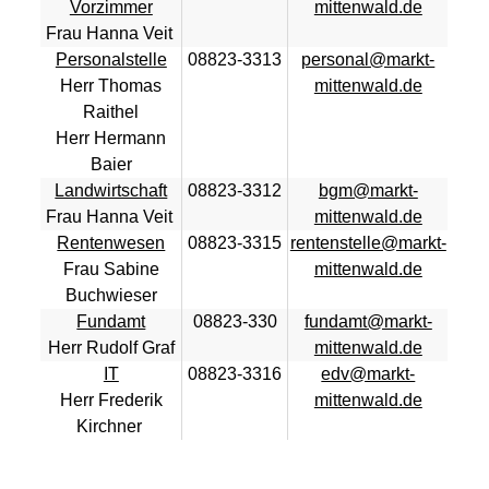
Vorzimmer
mittenwald.de
Frau Hanna Veit
Personalstelle
08823-3313
personal@markt-
Herr Thomas
mittenwald.de
Raithel
Herr Hermann
Baier
Landwirtschaft
08823-3312
bgm@markt-
Frau Hanna Veit
mittenwald.de
Rentenwesen
08823-3315
rentenstelle@markt-
Frau Sabine
mittenwald.de
Buchwieser
Fundamt
08823-330
fundamt@markt-
Herr Rudolf Graf
mittenwald.de
IT
08823-3316
edv@markt-
Herr Frederik
mittenwald.de
Kirchner