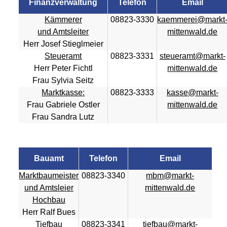
Finanzverwaltung
Telefon
Email
Kämmerer
08823-3330
kaemmerei@markt
und Amtsleiter
mittenwald.de
Herr Josef Stieglmeier
Steueramt
08823-3331
steueramt@markt-
Herr Peter Fichtl
mittenwald.de
Frau Sylvia Seitz
Marktkasse:
08823-3333
kasse@markt-
Frau Gabriele Ostler
mittenwald.de
Frau Sandra Lutz
Bauamt
Telefon
Email
Marktbaumeister
08823-3340
mbm@markt-
und Amtsleier
mittenwald.de
Hochbau
Herr Ralf Bues
Tiefbau
08823-3341
tiefbau@markt-