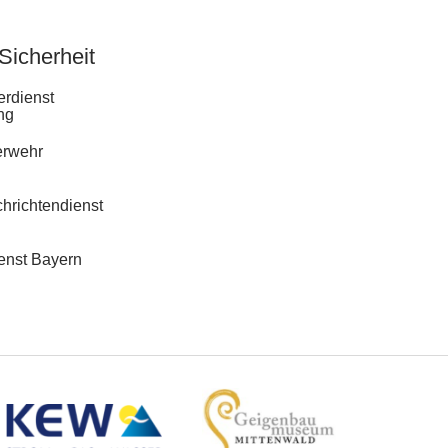
 Sicherheit
erdienst
ng
erwehr
richtendienst
enst Bayern